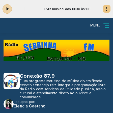
:00 às 18:00
Livre musical das 13:00 às 18:00
MENU
Conexão 87.9
É um programa matutino de música diversificada
exceto sertanejo raiz. Integra a programação livre
da Radio com serviços de utilidade pública, apoio
cultural e atendimento direto ao ouvinte e
comunidade.
Locução por:
Eletícia Caetano