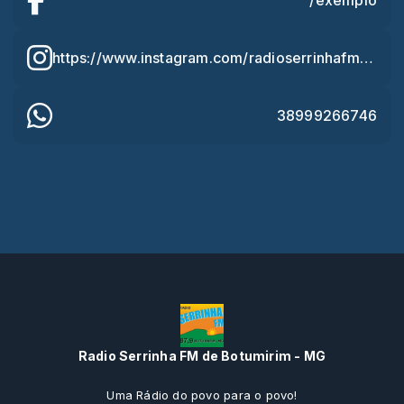
https://www.instagram.com/radioserrinhafm?igsh=MTBhcmpjendtMXliZw==
38999266746
Radio Serrinha FM de Botumirim - MG
Uma Rádio do povo para o povo!