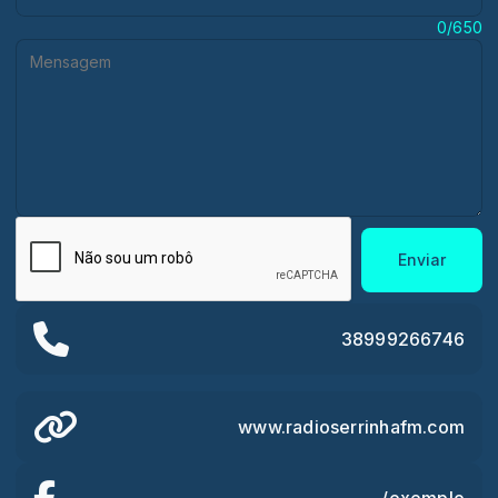
Mensagem:
0/650
Enviar
38999266746
www.radioserrinhafm.com
/exemplo