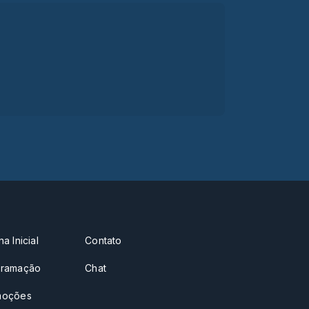
a Inicial
Contato
gramação
Chat
moções